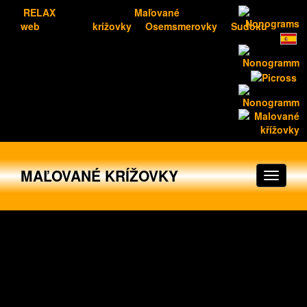
RELAX
Maľované
web
krížovky
Osemsmerovky
Sudoku
MAĽOVANÉ KRÍŽOVKY