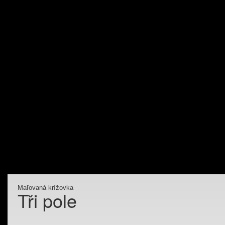
Maľovaná krížovka
Tři pole