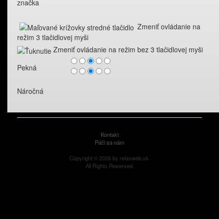
značka
Zmeniť ovládanie na
režim 3 tlačidlovej myši
Zmeniť ovládanie na režim bez 3 tlačidlovej myši
Pekná
Náročná
Kontakt
Páči sa nám
Copyright © 2026 by relaxweb.sk.
All Rights Reserved.