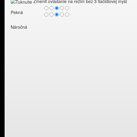
Zmeniť ovládanie na režim bez 3 tlačidlovej myši
Pekná
Náročná