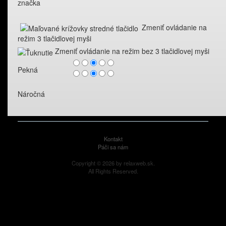
značka
Zmeniť ovládanie na
režim 3 tlačidlovej myši
Zmeniť ovládanie na režim bez 3 tlačidlovej myši
Pekná
Náročná
Kontakt
Páči sa nám
Copyright © 2026 by relaxweb.sk.
All Rights Reserved.