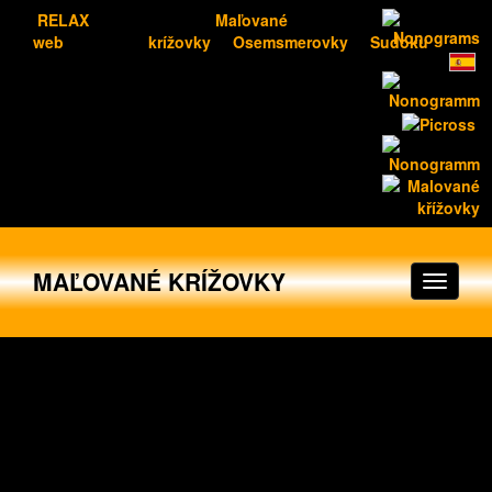
RELAX
Maľované
web
krížovky
Osemsmerovky
Sudoku
MAĽOVANÉ KRÍŽOVKY