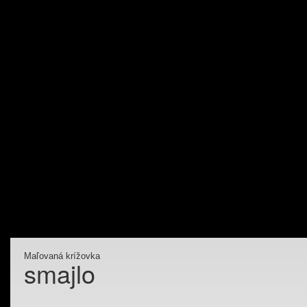
Maľovaná krížovka
smajlo