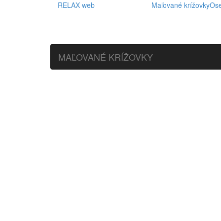
RELAX web
Maľované krížovky
Os
MAĽOVANÉ KRÍŽOVKY