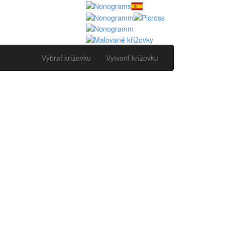
Vybrať krížovku
Vytvoriť krížovku