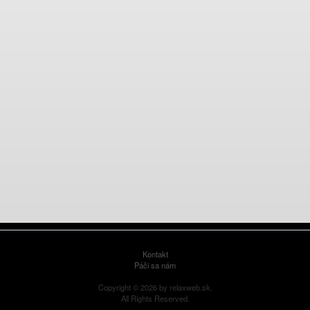
Kontakt
Páči sa nám
Copyright © 2026 by relaxweb.sk.
All Rights Reserved.