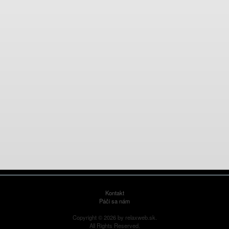
Kontakt
Páči sa nám
Copyright © 2026 by relaxweb.sk.
All Rights Reserved.