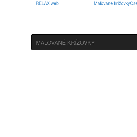
RELAX web
Maľované krížovky
Os
MAĽOVANÉ KRÍŽOVKY