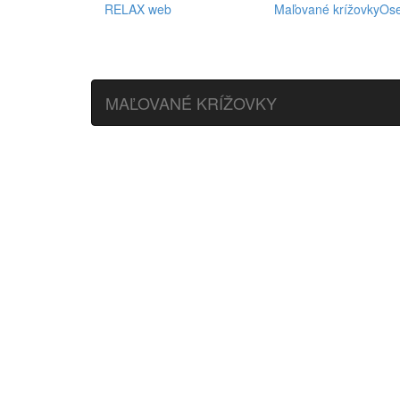
RELAX web
Maľované krížovky
Os
MAĽOVANÉ KRÍŽOVKY