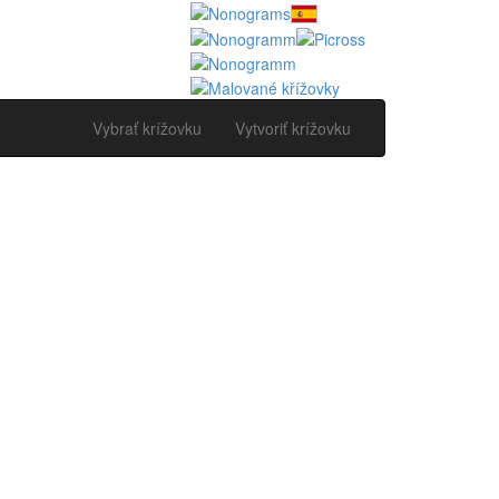
Vybrať krížovku
Vytvoriť krížovku