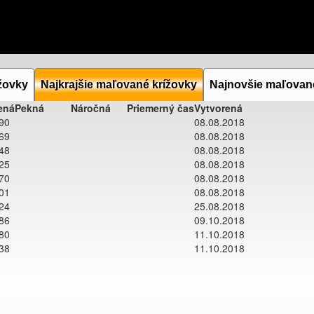
žovky
Najkrajšie maľované krížovky
Najnovšie maľovan
ená
Pekná
Náročná
Priemerný čas
Vytvorená
790
08.08.2018
969
08.08.2018
548
08.08.2018
525
08.08.2018
570
08.08.2018
601
08.08.2018
424
25.08.2018
586
09.10.2018
480
11.10.2018
438
11.10.2018