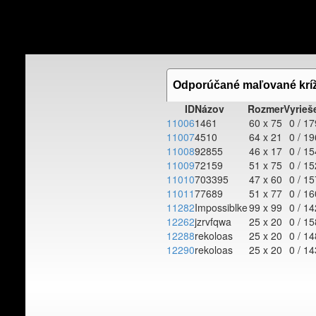
Odporúčané maľované krí
ID
Názov
Rozmer
Vyrieš
11006
1461
60 x 75
0 / 1
11007
4510
64 x 21
0 / 1
11008
92855
46 x 17
0 / 1
11009
72159
51 x 75
0 / 1
11010
703395
47 x 60
0 / 1
11011
77689
51 x 77
0 / 1
11282
Impossiblke
99 x 99
0 / 1
12262
jzrvfqwa
25 x 20
0 / 1
12288
rekoloas
25 x 20
0 / 1
12290
rekoloas
25 x 20
0 / 1