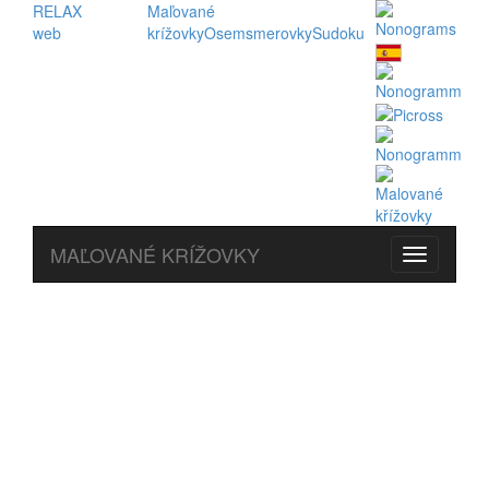
RELAX
Maľované
web
krížovky
Osemsmerovky
Sudoku
MAĽOVANÉ KRÍŽOVKY