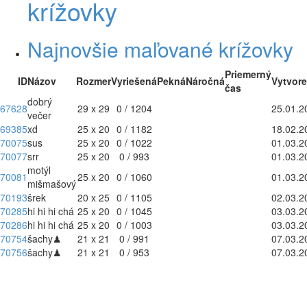
krížovky
Najnovšie maľované krížovky
Priemerný
ID
Názov
Rozmer
Vyriešená
Pekná
Náročná
Vytvor
čas
dobrý
67628
29 x 29
0 / 1204
25.01.2
večer
69385
xd
25 x 20
0 / 1182
18.02.2
70075
sus
25 x 20
0 / 1022
01.03.2
70077
srr
25 x 20
0 / 993
01.03.2
motýl
70081
25 x 20
0 / 1060
01.03.2
mišmašový
70193
šrek
20 x 25
0 / 1105
02.03.2
70285
hi hi hi chá
25 x 20
0 / 1045
03.03.2
70286
hi hi hi chá
25 x 20
0 / 1003
03.03.2
70754
šachy♟
21 x 21
0 / 991
07.03.2
70756
šachy♟
21 x 21
0 / 953
07.03.2