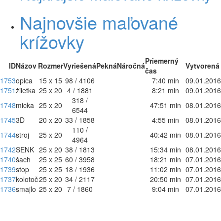
Najnovšie maľované
krížovky
Priemerný
ID
Názov
Rozmer
Vyriešená
Pekná
Náročná
Vytvorená
čas
1753
opica
15 x 15
98 / 4106
7:40 min
09.01.2016
1751
žiletka
25 x 20
4 / 1881
8:21 min
09.01.2016
318 /
1748
micka
25 x 20
47:51 min
08.01.2016
6544
1745
3D
20 x 20
33 / 1858
4:55 min
08.01.2016
110 /
1744
stroj
25 x 20
40:42 min
08.01.2016
4964
1742
SENK
25 x 20
38 / 1813
15:34 min
08.01.2016
1740
šach
25 x 25
60 / 3958
18:21 min
07.01.2016
1739
stop
25 x 25
18 / 1936
11:02 min
07.01.2016
1737
kolotoč
25 x 20
34 / 2117
20:50 min
07.01.2016
1736
smajlo
25 x 20
7 / 1860
9:04 min
07.01.2016