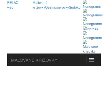
RELAX
Maľované
web
krížovky
Osemsmerovky
Sudoku
MAĽOVANÉ KRÍŽOVKY