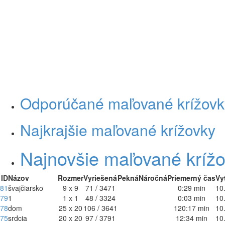
Odporúčané maľované krížovk
Najkrajšie maľované krížovky
Najnovšie maľované kríž
ID
Názov
Rozmer
Vyriešená
Pekná
Náročná
Priemerný čas
Vy
81
švajčiarsko
9 x 9
71 / 3471
0:29 min
10
79
1
1 x 1
48 / 3324
0:03 min
10
78
dom
25 x 20
106 / 3641
120:17 min
10
75
srdcia
20 x 20
97 / 3791
12:34 min
10