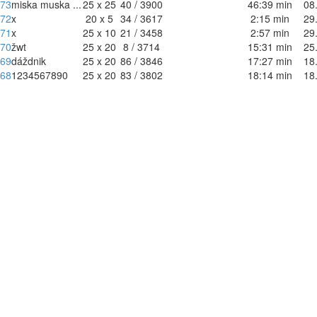
73
miska muska ...
25 x 25
40 / 3900
46:39 min
08
72
x
20 x 5
34 / 3617
2:15 min
29
71
x
25 x 10
21 / 3458
2:57 min
29
70
žwt
25 x 20
8 / 3714
15:31 min
25
69
dáždnik
25 x 20
86 / 3846
17:27 min
18
68
1234567890
25 x 20
83 / 3802
18:14 min
18