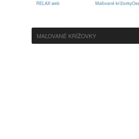
RELAX web
Maľované krížovky
Os
MAĽOVANÉ KRÍŽOVKY