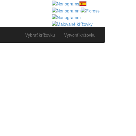
Vybrať krížovku
Vytvoriť krížovku