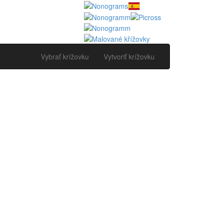
Vybrať krížovku
Vytvoriť krížovku