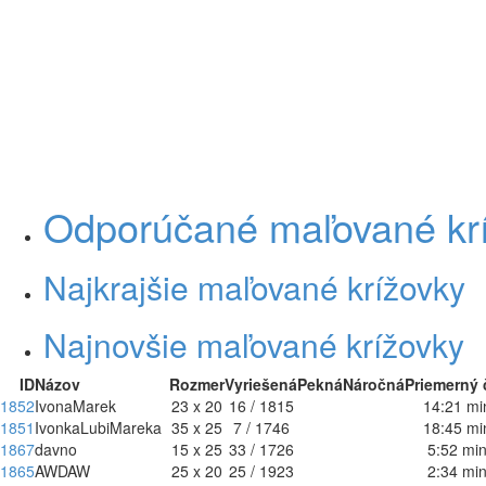
Odporúčané maľované kr
Najkrajšie maľované krížovky
Najnovšie maľované krížovky
ID
Názov
Rozmer
Vyriešená
Pekná
Náročná
Priemerný 
1852
IvonaMarek
23 x 20
16 / 1815
14:21 mi
1851
IvonkaLubiMareka
35 x 25
7 / 1746
18:45 mi
1867
davno
15 x 25
33 / 1726
5:52 mi
1865
AWDAW
25 x 20
25 / 1923
2:34 mi