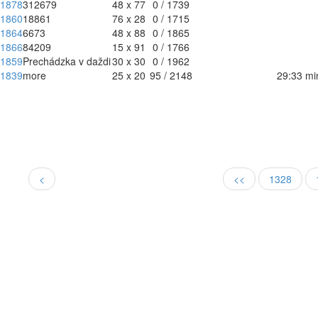
1878
312679
48 x 77
0 / 1739
1860
18861
76 x 28
0 / 1715
1864
6673
48 x 88
0 / 1865
1866
84209
15 x 91
0 / 1766
1859
Prechádzka v daždi
30 x 30
0 / 1962
1839
more
25 x 20
95 / 2148
29:33 mi
<
<<
1328