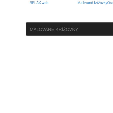
RELAX web
Maľované krížovky
Os
MAĽOVANÉ KRÍŽOVKY